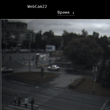
WebCam22
Время ↓