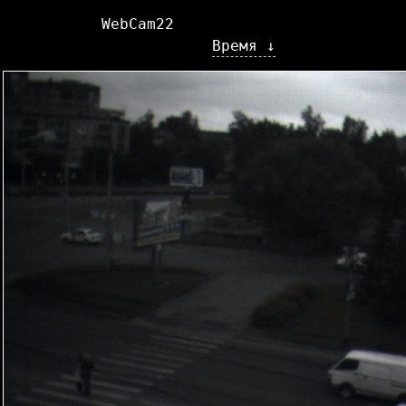
WebCam22
Время ↓