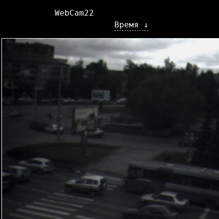
WebCam22
Время ↓