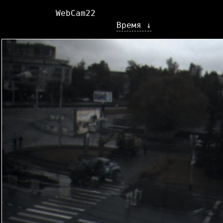
WebCam22
Время ↓