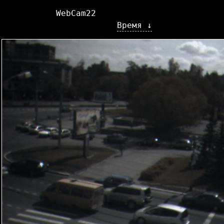
WebCam22
Время ↓