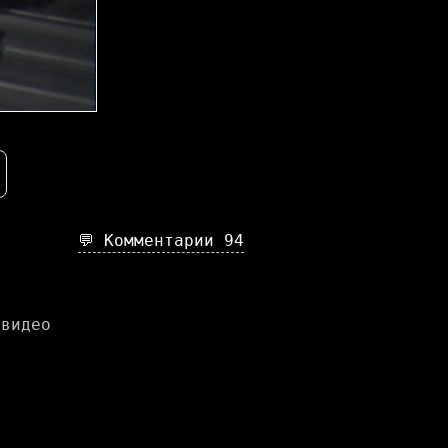
💬 Комментарии
94
 видео