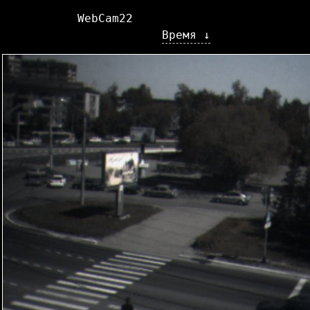
WebCam22
Время ↓