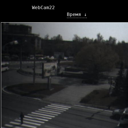
WebCam22
Время ↓