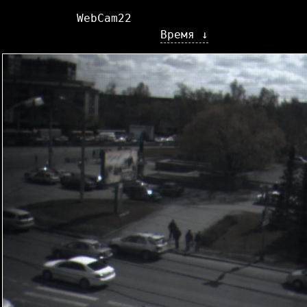
WebCam22
Время ↓