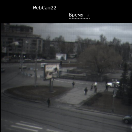
WebCam22
Время ↓