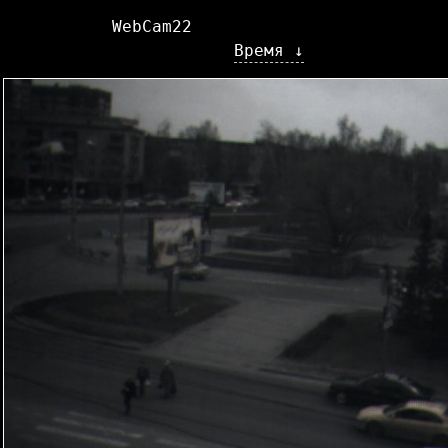
WebCam22
Время ↓