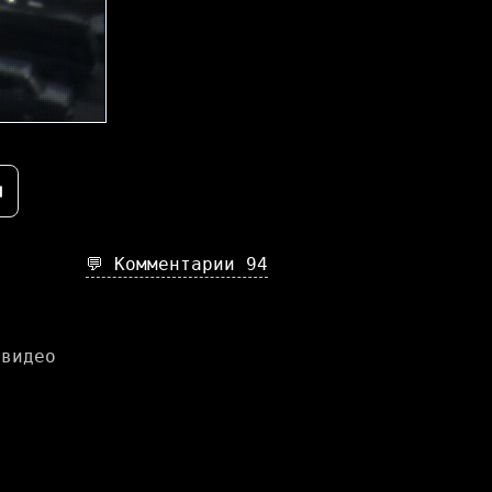
⇥
💬 Комментарии
94
 видео