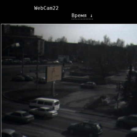
WebCam22
Время ↓