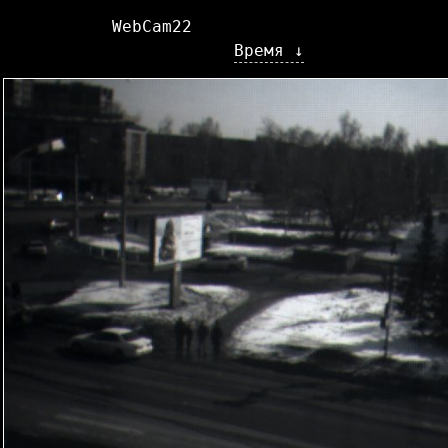
WebCam22
Время ↓