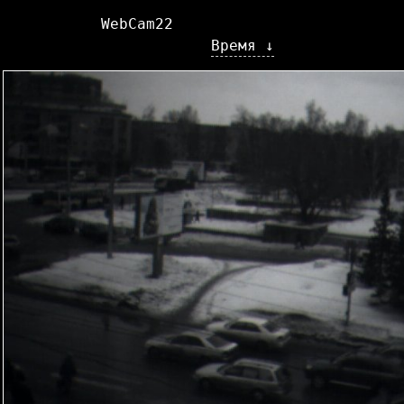
WebCam22
Время ↓